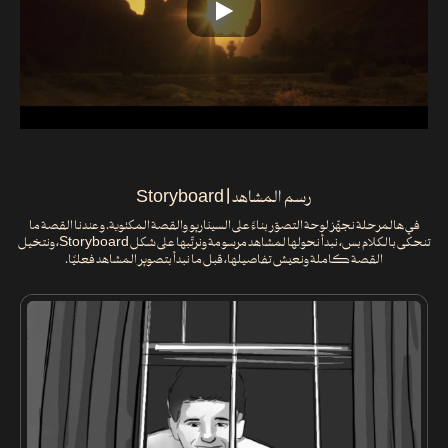
رسم المشاهد | Storyboard
في هالمرحلة نجهّز لوحة التصوّر بناءً على السيناريو والقصة المكتوبة. وعندنا القصة ما
تنحكى بالكلام بس، نبدأ نحولها لمشاهد مرسومة ونرتّبها على شكل Storyboard، ونتخيل
القصة كاملة ونعيش تفاصيلها، قبل ما نبدأ بتصوير المشاهد فعليًا.