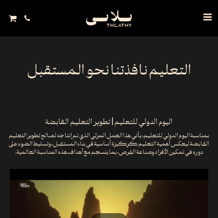
التعليم نافذتنا نحو المستقبل
اليوم الدولي للتعليم | تطوير التعليم القابضة
بمناسبة اليوم الدولي للتعليم، يأتي هذا العمل المرئي الذي تم إنتاجه لصالح تطوير التعليم
القابضة ليعكس أهمية التعليم كركيزة أساسية في بناء المستقبل، وتسليط الضوء على
دوره في تمكين الأفراد وصناعة الفرص، بما ينسجم مع أهداف هذه المناسبة العالمية.