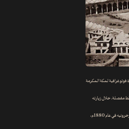
فوتوغرافية لمكة المكرمة
احظاته ورسم خرائط مفصلة. خلال زيارته
ويُعتقد أيضا برواية أخرى أن أول صورة تم التقاطها لمكة كانت للمستكشف الهولندي كريستيان سنوك هرخرونيه في عام 1880م،