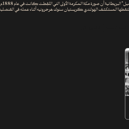
وذكرت ص
ار، وقد التقطها المستكشف الهولندي كريستيان سنوك هرخرونيه أثناء عمله في القنصلية
#مكة_المكرمة
#الصورة_الأولى