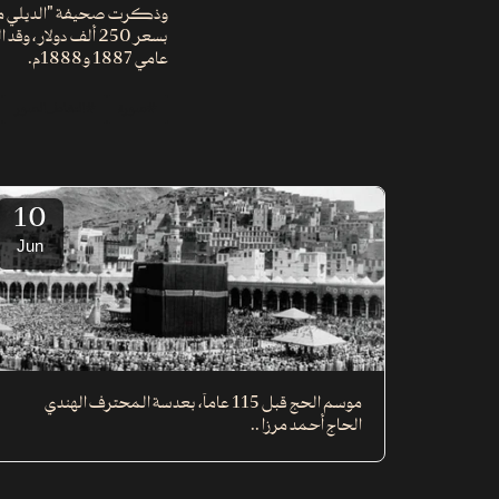
بسعر 250 ألف دول
عامي 1887 و1888م.
#صورة
#التقاط_الصور
10
Jun
موسم الحج قبل 115 عاماً، بعدسة المحترف الهندي
الحاج أحمد مرزا ..