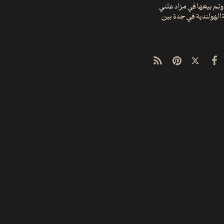
حيفة "الديلي ميل" البريطانية أن صورة مكة المكرمة الأولى التي التُقِطت كانت في عام 1888م وتم بيعها في مزاد علني
 الهولندية في جدة بين