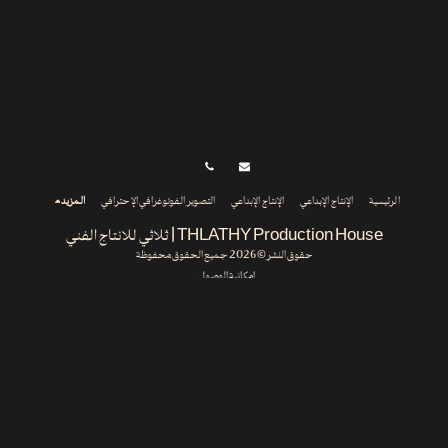
الرئيسية
الإنتاج الإبداعي
الإنتاج الإبداعي
التصوير الفوتوغرافي الإحترافي
المزيد
THLATHY Production House | ثلاثي للانتاج الفني
حقوق النشر © 2026 جميع الحقوق محفوظة
إمكانية الوصول
الاشتراك